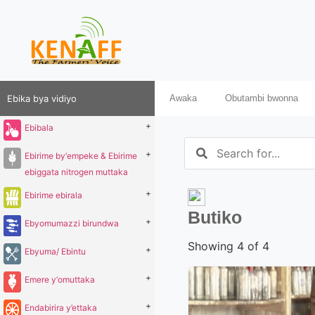
Ebika bya vidiyo
Awaka
Obutambi bwonna
+
Ebibala
+
Ebirime by‘empeke & Ebirime
ebiggata nitrogen muttaka
+
Ebirime ebirala
Butiko
+
Ebyomumazzi birundwa
Showing 4 of 4
+
Ebyuma/ Ebintu
+
Emere y‘omuttaka
+
Endabirira y’ettaka