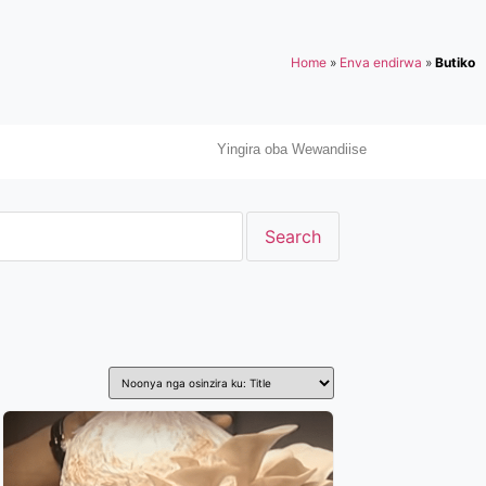
Home
»
Enva endirwa
»
Butiko
Yingira oba Wewandiise