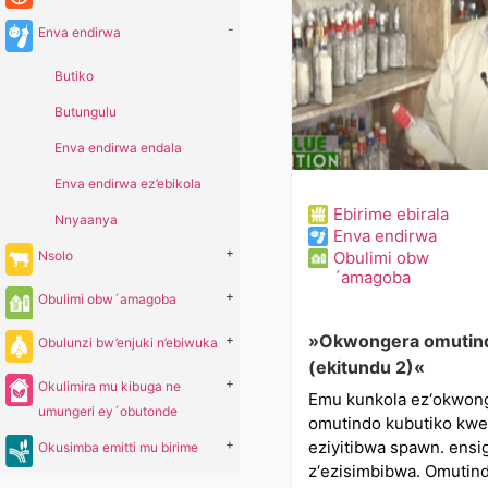
-
Enva endirwa
Butiko
Butungulu
Enva endirwa endala
Enva endirwa ez’ebikola
Ebirime ebirala
Nnyaanya
Enva endirwa
+
Nsolo
Obulimi obw
´amagoba
+
Obulimi obw´amagoba
»Okwongera omutind
+
Obulunzi bw’enjuki n’ebiwuka
(ekitundu 2)«
+
Okulimira mu kibuga ne
Emu kunkola ez‘okwon
umungeri ey´obutonde
omutindo kubutiko kwe
+
eziyitibwa spawn. ensi
Okusimba emitti mu birime
z‘ezisimbibwa. Omutin