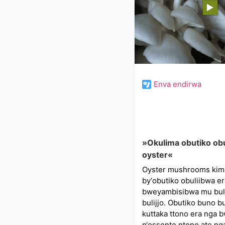
Enva endirwa
»Okulima obutiko ob
oyster«
Oyster mushrooms kimu
by‘obutiko obuliibwa er
bweyambisibwa mu bu
bulijjo. Obutiko buno b
kuttaka ttono era nga 
n‘essente ntono ate n