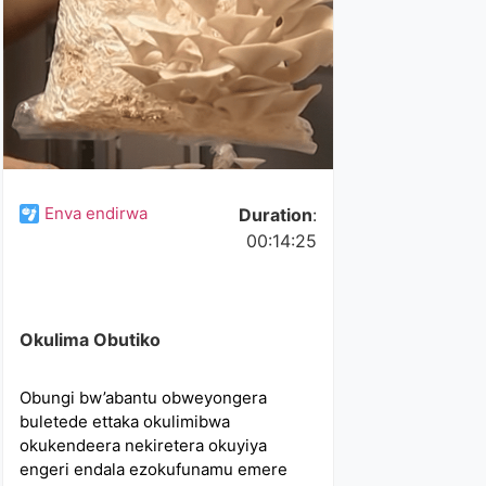
Enva endirwa
Duration
:
00:14:25
Okulima Obutiko
Obungi bw’abantu obweyongera
buletede ettaka okulimibwa
okukendeera nekiretera okuyiya
engeri endala ezokufunamu emere