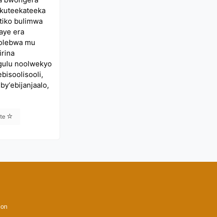
Okuteekateeka
tiko bulimwa
aye era
kolebwa mu
irina
ngulu noolwekyo
isoolisooli,
by‘ebijanjaalo,
ite
ion