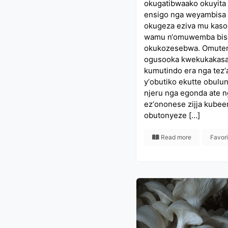
okugatibwaako okuyita
ensigo nga weyambisa
okugeza eziva mu kasoo
wamu n‘omuwemba bis
okukozesebwa. Omute
ogusooka kwekukakasa n
kumutindo era nga tez‘a
y‘obutiko ekutte obulu
njeru nga egonda ate n
ez‘ononese zijja kubee
obutonyeze […]
Read more
Favor