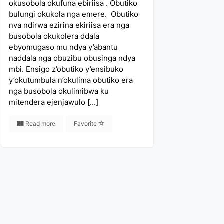
okusobola okufuna ebiriisa . Obutiko
bulungi okukola nga emere. Obutiko
nva ndirwa ezirina ekiriisa era nga
busobola okukolera ddala
ebyomugaso mu ndya y’abantu
naddala nga obuzibu obusinga ndya
mbi. Ensigo z’obutiko y’ensibuko
y’okutumbula n’okulima obutiko era
nga busobola okulimibwa ku
mitendera ejenjawulo […]
Read more
Favorite