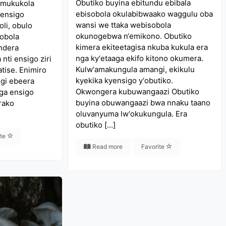
Obutiko buyina ebitundu ebibala
 mukukola
ebisobola okulabibwaako waggulu oba
 ensigo
wansi we ttaka webisobola
li, obulo
okunogebwa n‘emikono. Obutiko
obola
kimera ekiteetagisa nkuba kukula era
ndera
nga ky‘etaaga ekifo kitono okumera.
ti ensigo ziri
Kulw‘amakungula amangi, ekikulu
tise. Enimiro
kyekika kyensigo y‘obutiko.
ngi ebeera
Okwongera kubuwangaazi Obutiko
ga ensigo
buyina obuwangaazi bwa nnaku taano
rako
oluvanyuma lw‘okukungula. Era
obutiko […]
ite
Read more
Favorite