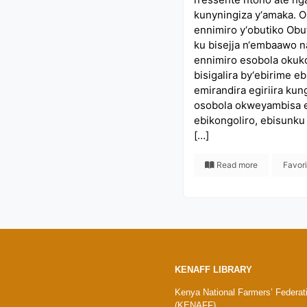
kunyningiza y‘amaka. 
ennimiro y‘obutiko Obu
ku bisejja n‘embaawo n
ennimiro esobola oku
bisigalira by‘ebirime eb
emirandira egiriira ku
osobola okweyambisa eb
ebikongoliro, ebisunku 
[…]
Read more
Favor
KENAFF LIBRARY
Kenya National Farmers’ Federat
(KENAFF)