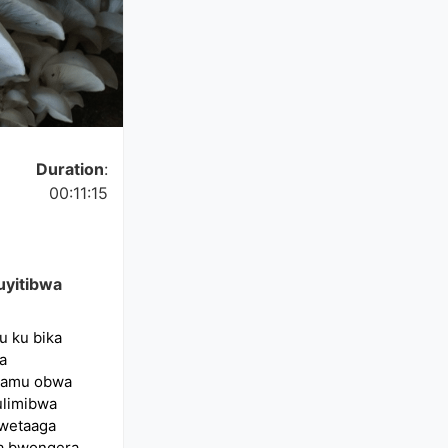
Duration
:
00:11:15
uyitibwa
 ku bika
a
lamu obwa
ulimibwa
bwetaaga
ga bwongera