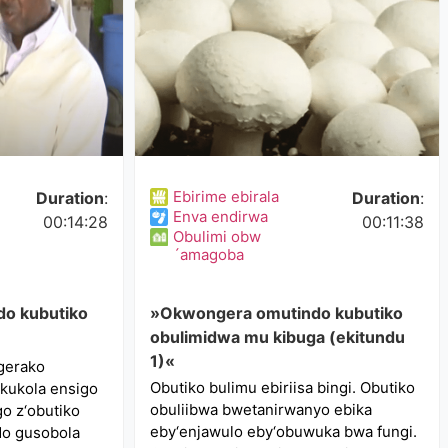
Ebirime ebirala
Duration
:
Duration
:
Enva endirwa
00:14:28
00:11:38
Obulimi obw
´amagoba
o kubutiko
»Okwongera omutindo kubutiko
obulimidwa mu kibuga (ekitundu
1)«
gerako
Obutiko bulimu ebiriisa bingi. Obutiko
kukola ensigo
obuliibwa bwetanirwanyo ebika
go z‘obutiko
eby‘enjawulo eby‘obuwuka bwa fungi.
do gusobola