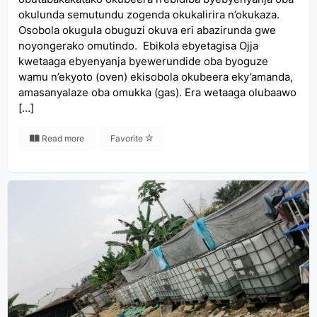
okulunda semutundu zogenda okukalirira n’okukaza.
Osobola okugula obuguzi okuva eri abazirunda gwe
noyongerako omutindo. Ebikola ebyetagisa Ojja
kwetaaga ebyenyanja byewerundide oba byoguze
wamu n’ekyoto (oven) ekisobola okubeera eky’amanda,
amasanyalaze oba omukka (gas). Era wetaaga olubaawo
[…]
Read more
Favorite