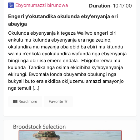
Ebyomumazzi birundwa
Duration
: 10:17:00
Engeri y’okutandika okulunda eby’enyanja eri
abayiga
Okulunda ebyenyanja kitegeza Waliwo engeri biri
enkulu mu kulunda ebyenyanja era nga zezino,
okulundira mu mayanja oba ebidiba ebiri mu kitundu
wamu n’enkola eyokulundira wafunda nga ebyenyanja
bingi nga obiriisa emere endala. Ebigobererwa mu
kulunda Tandika nga osima ekidibiba ky’ebyenyanja
ekirungi. Bwomala londa obuyamba obulungi nga
bukyali buto era ekidiba okijuzemu amazzi amayonjo
nga temuli […]
Read more
Favorite