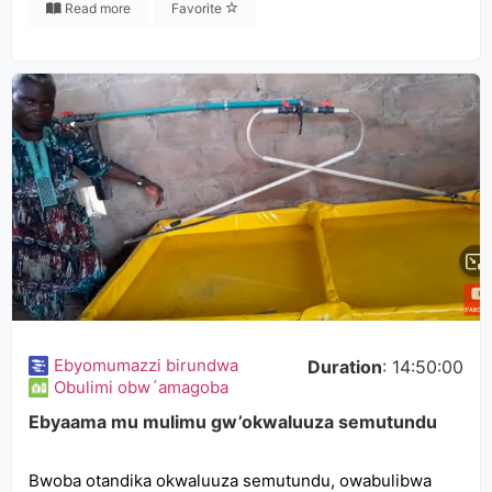
Read more
Favorite
Ebyomumazzi birundwa
Duration
: 14:50:00
Obulimi obw´amagoba
Ebyaama mu mulimu gw’okwaluuza semutundu
Bwoba otandika okwaluuza semutundu, owabulibwa