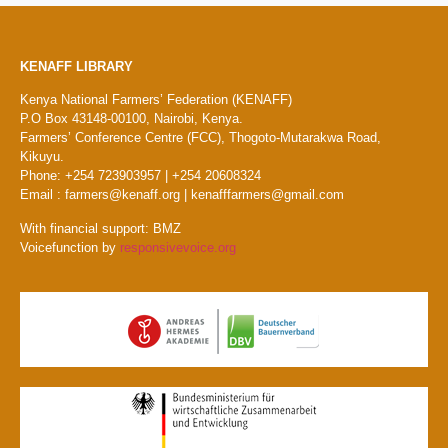
KENAFF LIBRARY
Kenya National Farmers’ Federation (KENAFF)
P.O Box 43148-00100, Nairobi, Kenya.
Farmers’ Conference Centre (FCC), Thogoto-Mutarakwa Road,
Kikuyu.
Phone: +254 723903957 | +254 20608324
Email : farmers@kenaff.org | kenafffarmers@gmail.com
With financial support: BMZ
Voicefunction by
responsivevoice.org