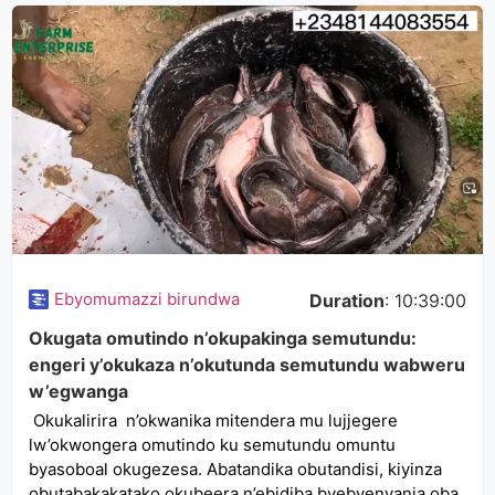
Ebyomumazzi birundwa
Duration
: 10:39:00
Okugata omutindo n’okupakinga semutundu:
engeri y’okukaza n’okutunda semutundu wabweru
w’egwanga
Okukalirira n’okwanika mitendera mu lujjegere
lw’okwongera omutindo ku semutundu omuntu
byasoboal okugezesa. Abatandika obutandisi, kiyinza
obutabakakatako okubeera n’ebidiba byebyenyanja oba