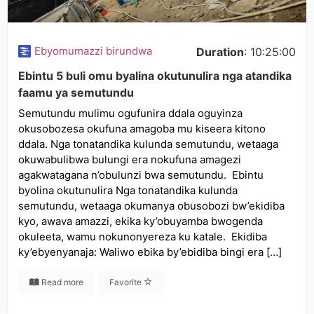
Ebyomumazzi birundwa
Duration
: 10:25:00
Ebintu 5 buli omu byalina okutunulira nga atandika
faamu ya semutundu
Semutundu mulimu ogufunira ddala oguyinza
okusobozesa okufuna amagoba mu kiseera kitono
ddala. Nga tonatandika kulunda semutundu, wetaaga
okuwabulibwa bulungi era nokufuna amagezi
agakwatagana n’obulunzi bwa semutundu. Ebintu
byolina okutunulira Nga tonatandika kulunda
semutundu, wetaaga okumanya obusobozi bw’ekidiba
kyo, awava amazzi, ekika ky’obuyamba bwogenda
okuleeta, wamu nokunonyereza ku katale. Ekidiba
ky’ebyenyanaja: Waliwo ebika by’ebidiba bingi era […]
Read more
Favorite