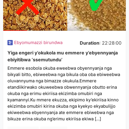
Ebyomumazzi birundwa
Duration
: 22:28:00
Yiga engeri y’okukola mu emmere y’ebyennyanja
ebiyitibwa ‘ssemutundu’
Emmere esobola okuba eweebwa obyennyanja nga
bikyali bitto, ebiweebwa nga bikula oba oba ebiweebwa
oluvannyuma nga bimazze okukula.Emmere
etandiikirwako okuweebwa obwennyanja obutto erina
okuba nga erimu ekiriisa ekizimba omubiri nga
kyamannyi.Ku mmere ekuzza, ekipimo ky’ekiriisa kinno
ekizimba omubiri kirina okuba nga kyekyo ekyabulijjo
ekiweebwa ebyennyanja ate emmere ebiwebwa nga
bikuze erina okuba ng’erimu ekiriisa ekiwa […]