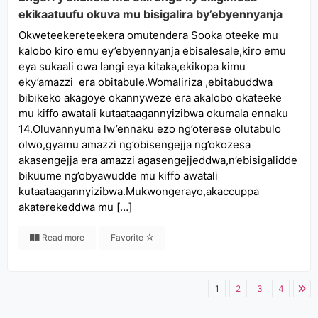
ekikaatuufu okuva mu bisigalira by’ebyennyanja
Okweteekereteekera omutendera Sooka oteeke mu
kalobo kiro emu ey’ebyennyanja ebisalesale,kiro emu
eya sukaali owa langi eya kitaka,ekikopa kimu
eky’amazzi era obitabule.Womaliriza ,ebitabuddwa
bibikeko akagoye okannyweze era akalobo okateeke
mu kiffo awatali kutaataagannyizibwa okumala ennaku
14.Oluvannyuma lw’ennaku ezo ng’oterese olutabulo
olwo,gyamu amazzi ng’obisengejja ng’okozesa
akasengejja era amazzi agasengejjeddwa,n’ebisigalidde
bikuume ng’obyawudde mu kiffo awatali
kutaataagannyizibwa.Mukwongerayo,akaccuppa
akaterekeddwa mu […]
Read more
Favorite
1
2
3
4