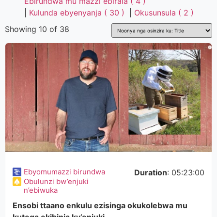
Ebirundwa mu mazzi ebirala ( 4 )
|
Kulunda ebyenyanja ( 30 )
|
Okusunsula ( 2 )
Showing 10 of 38
Ebyomumazzi birundwa
Duration
: 05:23:00
Obulunzi bw’enjuki
n’ebiwuka
Ensobi ttaano enkulu ezisinga okukolebwa mu