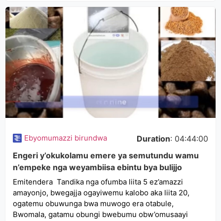
Ebyomumazzi birundwa
Duration
: 04:44:00
Engeri y’okukolamu emere ya semutundu wamu
n’empeke nga weyambiisa ebintu bya bulijjo
Emitendera Tandika nga ofumba liita 5 ez’amazzi
amayonjo, bwegajja ogayiwemu kalobo aka liita 20,
ogatemu obuwunga bwa muwogo era otabule,
Bwomala, gatamu obungi bwebumu obw’omusaayi