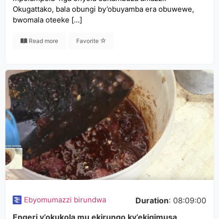
Okugattako, bala obungi by’obuyamba era obuwewe,
bwomala oteeke […]
Read more
Favorite
Ebyomumazzi birundwa
Duration
: 08:09:00
Engeri y’okukola mu ekirungo ky’ekigimusa