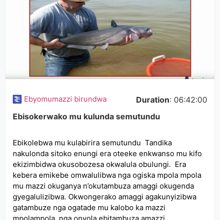
Ebyomumazzi birundwa
Duration
: 06:42:00
Ebisokerwako mu kulunda semutundu
Ebikolebwa mu kulabirira semutundu Tandika
nakulonda sitoko enungi era oteeke enkwanso mu kifo
ekizimbidwa okusobozesa okwalula obulungi. Era
kebera emikebe omwalulibwa nga ogiska mpola mpola
mu mazzi okuganya n’okutambuza amaggi okugenda
gyegalulizibwa. Okwongerako amaggi agakunyizibwa
gatambuze nga ogatade mu kalobo ka mazzi
mpolampola nga onyola ebitambuza amazzi.