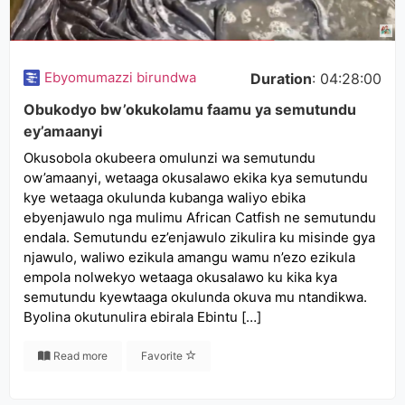
Ebyomumazzi birundwa
Duration
: 04:28:00
Obukodyo bw’okukolamu faamu ya semutundu
ey’amaanyi
Okusobola okubeera omulunzi wa semutundu
ow’amaanyi, wetaaga okusalawo ekika kya semutundu
kye wetaaga okulunda kubanga waliyo ebika
ebyenjawulo nga mulimu African Catfish ne semutundu
endala. Semutundu ez’enjawulo zikulira ku misinde gya
njawulo, waliwo ezikula amangu wamu n’ezo ezikula
empola nolwekyo wetaaga okusalawo ku kika kya
semutundu kyewtaaga okulunda okuva mu ntandikwa.
Byolina okutunulira ebirala Ebintu […]
Read more
Favorite