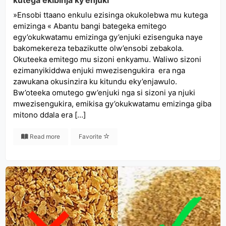
kutega ekibinja ky’enjuki
»Ensobi ttaano enkulu ezisinga okukolebwa mu kutega
emizinga « Abantu bangi bategeka emitego
egy’okukwatamu emizinga gy’enjuki ezisenguka naye
bakomekereza tebazikutte olw’ensobi zebakola.
Okuteeka emitego mu sizoni enkyamu. Waliwo sizoni
ezimanyikiddwa enjuki mwezisengukira era nga
zawukana okusinzira ku kitundu eky’enjawulo.
Bw’oteeka omutego gw’enjuki nga si sizoni ya njuki
mwezisengukira, emikisa gy’okukwatamu emizinga giba
mitono ddala era […]
Read more
Favorite