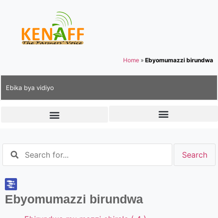
Home
»
Ebyomumazzi birundwa
Ebika bya vidiyo
Ebyomumazzi birundwa