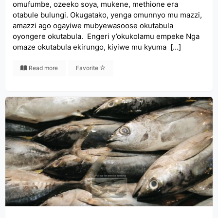
omufumbe, ozeeko soya, mukene, methione era
otabule bulungi. Okugatako, yenga omunnyo mu mazzi,
amazzi ago ogayiwe mubyewasoose okutabula
oyongere okutabula. Engeri y’okukolamu empeke Nga
omaze okutabula ekirungo, kiyiwe mu kyuma […]
Read more
Favorite