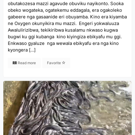
obutakozesa mazzi agavude obuviku nayikonto. Sooka
obeko wogateka, ogatekemu eddagala, era ogakoleko
gabeere nga gasaanide eri obuyamba. Kino era kiyamba
ne Oxygen okunyikira mu mazzi. Engeri yokwaluuza
Awalulirizibwa, tekikiribwa kusalamu nkwaso kugwa
bugwi ku ggi kubanga kino kiyingiza ebikyafu mu ggi.
Enkwaso gyaluze nga wewala ebikyafu era nga kino
kyongera […]
Read more
Favorite