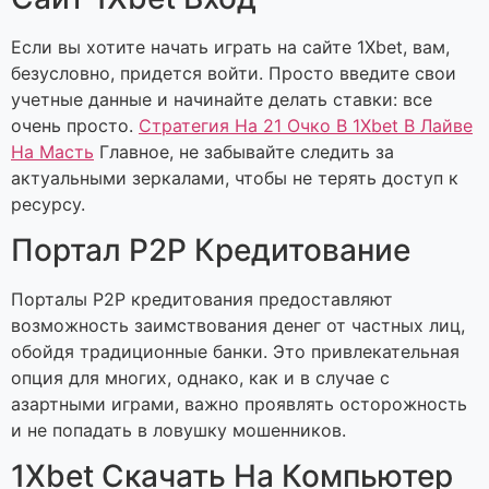
Если вы хотите начать играть на сайте 1Xbet, вам,
безусловно, придется войти. Просто введите свои
учетные данные и начинайте делать ставки: все
очень просто.
Стратегия На 21 Очко В 1Xbet В Лайве
На Масть
Главное, не забывайте следить за
актуальными зеркалами, чтобы не терять доступ к
ресурсу.
Портал P2P Кредитование
Порталы P2P кредитования предоставляют
возможность заимствования денег от частных лиц,
обойдя традиционные банки. Это привлекательная
опция для многих, однако, как и в случае с
азартными играми, важно проявлять осторожность
и не попадать в ловушку мошенников.
1Xbet Скачать На Компьютер