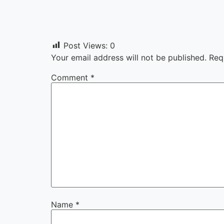
Post Views:
0
Your email address will not be published.
Req
Comment
*
Name
*