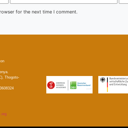
rowser for the next time I comment.
ion
enya.
), Thogoto-
20608324
.org