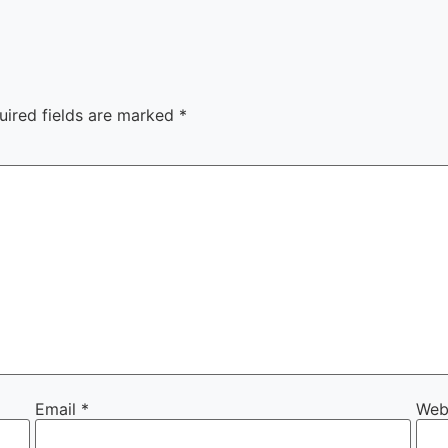
uired fields are marked
*
Email
*
Web