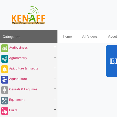
Categories
Home
All Videos
About
+
Agribusiness
+
Agroforestry
E
+
Apiculture & Insects
+
Aquaculture
+
Cereals & Legumes
+
Equipment
+
Fruits