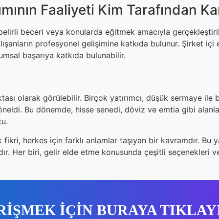
mının Faaliyeti Kim Tarafından Kar
 belirli beceri veya konularda eğitmek amacıyla gerçekleştiril
lışanların profesyonel gelişimine katkıda bulunur. Şirket içi e
umsal başarıya katkıda bulunabilir.
sı olarak görülebilir. Birçok yatırımcı, düşük sermaye ile bi
yöneldi. Bu dönemde, hisse senedi, döviz ve emtia gibi alan
tu.
ikri, herkes için farklı anlamlar taşıyan bir kavramdır. Bu 
dır. Her biri, gelir elde etme konusunda çeşitli seçenekleri v
RİŞMEK İÇİN BURAYA TIKLAY