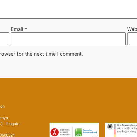
Email
*
Web
rowser for the next time I comment.
ion
enya.
), Thogoto-
20608324