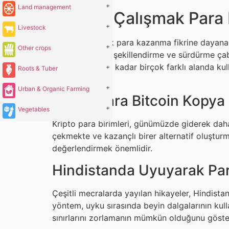
+
Land management
Aslında Çalışmak Para
+
Livestock
Hayat, çalışarak para kazanma fikrine dayana
+
Other crops
bireyin hayatını şekillendirme ve sürdürme çab
alan etkinliklere kadar birçok farklı alanda kull
+
Roots & Tuber
temel taşıdır.
+
Urban & Organic Farming
Kripto Para Bitcoin Kopya
+
Vegetables
Kripto para birimleri, günümüzde giderek daha f
çekmekte ve kazançlı birer alternatif oluşturm
değerlendirmek önemlidir.
Hindistanda Uyuyarak P
Çeşitli mecralarda yayılan hikayeler, Hindista
yöntem, uyku sırasında beyin dalgalarının kul
sınırlarını zorlamanın mümkün olduğunu göste