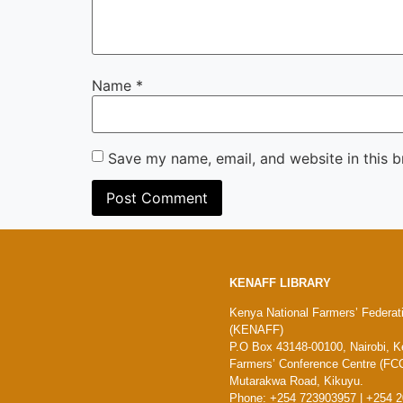
Name
*
Save my name, email, and website in this b
KENAFF LIBRARY
Kenya National Farmers’ Federat
(KENAFF)
P.O Box 43148-00100, Nairobi, K
Farmers’ Conference Centre (FCC
Mutarakwa Road, Kikuyu.
Phone: +254 723903957 | +254 