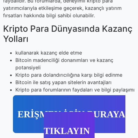
faydalıdır. Bu forumlarda, deneyimli kripto para
yatırımcılarıyla etkileşime geçerek, kazançlı yatırım
fırsatları hakkında bilgi sahibi olunabilir.
Kripto Para Dünyasında Kazanç
Yolları
kullanarak kazanç elde etme
Bitcoin madenciliği donanımları ve kazanç
potansiyeli
Kripto para dolandırıcılığına karşı bilgi edinme
Bitcoin ile satış yapan sitelerin avantajları
Kripto para forumlarının faydaları ve bilgi paylaşımı
ERİŞMEK İÇİN BURAYA
TIKLAYIN