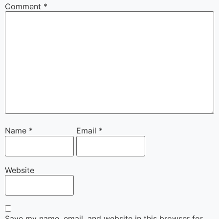
Comment
*
Name
*
Email
*
Website
Save my name, email, and website in this browser for