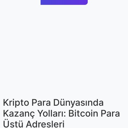
Kripto Para Dünyasında
Kazanç Yolları: Bitcoin Para
Üstü Adresleri