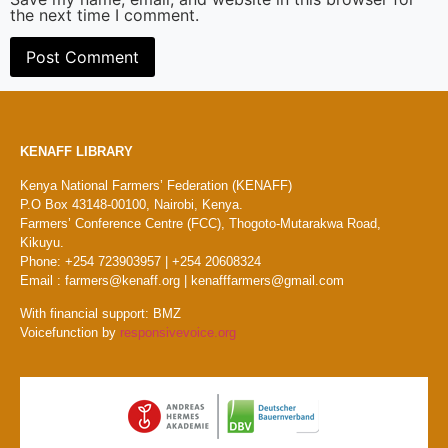
the next time I comment.
KENAFF LIBRARY
Kenya National Farmers’ Federation (KENAFF)
P.O Box 43148-00100, Nairobi, Kenya.
Farmers’ Conference Centre (FCC), Thogoto-Mutarakwa Road,
Kikuyu.
Phone: +254 723903957 | +254 20608324
Email : farmers@kenaff.org | kenafffarmers@gmail.com
With financial support: BMZ
Voicefunction by
responsivevoice.org